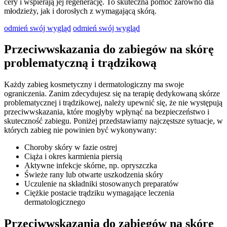
cery i wspierają jej regenerację. To skuteczna pomoc zarówno dla
młodzieży, jak i dorosłych z wymagającą skórą.
odmień swój wygląd
odmień swój wygląd
Przeciwwskazania do zabiegów na skórę
problematyczną i trądzikową
Każdy zabieg kosmetyczny i dermatologiczny ma swoje
ograniczenia. Zanim zdecydujesz się na terapię dedykowaną skórze
problematycznej i trądzikowej, należy upewnić się, że nie występują
przeciwwskazania, które mogłyby wpłynąć na bezpieczeństwo i
skuteczność zabiegu. Poniżej przedstawiamy najczęstsze sytuacje, w
których zabieg nie powinien być wykonywany:
Choroby skóry w fazie ostrej
Ciąża i okres karmienia piersią
Aktywne infekcje skórne, np. opryszczka
Świeże rany lub otwarte uszkodzenia skóry
Uczulenie na składniki stosowanych preparatów
Ciężkie postacie trądziku wymagające leczenia
dermatologicznego
Przeciwwskazania do zabiegów na skórę