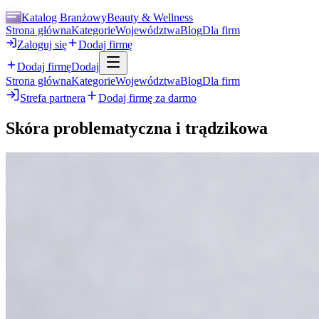
Katalog Branżowy
Beauty & Wellness
Strona główna
Kategorie
Województwa
Blog
Dla firm
Zaloguj się
Dodaj firmę
Dodaj firmę
Dodaj
Strona główna
Kategorie
Województwa
Blog
Dla firm
Strefa partnera
Dodaj firmę za darmo
Skóra problematyczna i trądzikowa