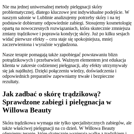
Nie ma jednej uniwersalnej metody pielęgnacji skóry
problematycznej, dlatego kluczowe jest indywidualne podejście. W
naszym salonie w Lublinie analizujemy potrzeby skóry i na tej
podstawie dobieramy odpowiednie zabiegi. Stosujemy kosmetologię
opartą na nowoczesnych rozwiązaniach, która skutecznie zmniejsza
zmiany trądzikowe i poprawia kondycję skóry. Już po kilku sesjach
widać pierwsze efekty – cera staje się spokojniejsza, mniej
zaczerwieniona i wyraźnie wygładzona.
Nasze terapie pomagają także zapobiegać powstawaniu blizn
potrądzikowych i przebarwień. Ważnym elementem jest edukacja
klienta w zakresie codziennej pielęgnacji, aby efekty utrzymywały
się jak najdłużej. Dzięki połączeniu wiedzy, doświadczenia i
odpowiednich preparatów zapewniamy trwałe i bezpieczne
rezultaty.
Jak zadbać o skórę trądzikową?
Sprawdzone zabiegi i pielęgnacja w
Willowa Beauty
Skóra trądzikowa wymaga nie tylko specjalistycznych zabiegów, ale
także właściwej pielęgnacji na co dzień. W Willowa Beauty
oferujemy terapie, które skutecznie wspierają walkę z trądzikiem i