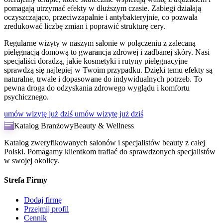
pomagają utrzymać efekty w dłuższym czasie. Zabiegi działają
oczyszczająco, przeciwzapalnie i antybakteryjnie, co pozwala
zredukować liczbę zmian i poprawić strukturę cery.
Regularne wizyty w naszym salonie w połączeniu z zalecaną
pielęgnacją domową to gwarancja zdrowej i zadbanej skóry. Nasi
specjaliści doradzą, jakie kosmetyki i rutyny pielęgnacyjne
sprawdzą się najlepiej w Twoim przypadku. Dzięki temu efekty są
naturalne, trwałe i dopasowane do indywidualnych potrzeb. To
pewna droga do odzyskania zdrowego wyglądu i komfortu
psychicznego.
umów wizytę już dziś
umów wizytę już dziś
Katalog Branżowy
Beauty & Wellness
Katalog zweryfikowanych salonów i specjalistów beauty z całej
Polski. Pomagamy klientkom trafiać do sprawdzonych specjalistów
w swojej okolicy.
Strefa Firmy
Dodaj firmę
Przejmij profil
Cennik