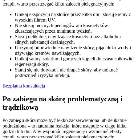
terapii, warto przestrzegać kilku zaleceń pielęgnacyjnych:
Unikaj ekspozycji na słońce przez kilka dni i stosuj kremy z
wysokim filtrem UV.
Nie stosuj mocnych peelingów ani kosmetyków
złuszczających przez minimum tydzień.
Stosuj delikatne, nawilżające kosmetyki bez alkoholu i
silnych substancji drażniących.
Utrzymuj odpowiednie nawilżenie skóry, pijąc dużo wody i
używając kremów nawilżających.
Unikaj sauny, solarium i gorących kąpieli do czasu całkowitej
regeneracji skóry.
Staraj się nie dotykać i nie drapać skóry, aby uniknąć
podrażnień i ryzyka infekcji.
Bezpłatna konsultacja
Po zabiegu na skórę problematyczną i
trądzikową
Po zabiegu skóra może być lekko zaczerwieniona lub delikatnie
podrażniona – to naturalna reakcja, która ustępuje w ciągu kilku
godzin lub dni. Aby wspomóc regenerację i wzmocnić efekty
terapii, warto przestrzegać kilku zaleceń pielęgnacyjnych: