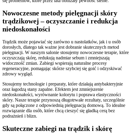
się problemów, które przez lata obniżały pewność siebie.
Nowoczesne metody pielęgnacji skóry
trądzikowej – oczyszczanie i redukcja
niedoskonałości
Trądzik może pojawiać się zarówno u nastolatków, jak i u osób
dorosłych, dlatego tak ważne jest dobranie skutecznych metod
pielęgnacji. W naszym salonie stosujemy nowoczesne terapie, które
oczyszczają skórę, redukują nadmiar sebum i zmniejszają
widoczność zmian. Zabiegi wspierają naturalne procesy
regeneracyjne, pomagając skórze szybciej się goić i odzyskiwać
zdrowy wygląd.
Stosujemy technologie i preparaty, które działają antybakteryjnie
oraz łagodzą stany zapalne. Efektem jest zmniejszenie
niedoskonałości, wyrównanie kolorytu i poprawa elastyczności
skóry. Nasze terapie przynoszą długotrwałe rezultaty, szczególnie
gdy są połączone z odpowiednią pielęgnacją domową. To idealne
rozwiązanie dla osób, które chcą cieszyć się gładką cerą bez
podrażnień i blizn.
Skuteczne zabiegi na trądzik i skórę