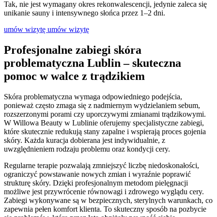
Tak, nie jest wymagany okres rekonwalescencji, jedynie zaleca się
unikanie sauny i intensywnego słońca przez 1–2 dni.
umów wizytę
umów wizytę
Profesjonalne zabiegi skóra
problematyczna Lublin – skuteczna
pomoc w walce z trądzikiem
Skóra problematyczna wymaga odpowiedniego podejścia,
ponieważ często zmaga się z nadmiernym wydzielaniem sebum,
rozszerzonymi porami czy uporczywymi zmianami trądzikowymi.
W Willowa Beauty w Lublinie oferujemy specjalistyczne zabiegi,
które skutecznie redukują stany zapalne i wspierają proces gojenia
skóry. Każda kuracja dobierana jest indywidualnie, z
uwzględnieniem rodzaju problemu oraz kondycji cery.
Regularne terapie pozwalają zmniejszyć liczbę niedoskonałości,
ograniczyć powstawanie nowych zmian i wyraźnie poprawić
strukturę skóry. Dzięki profesjonalnym metodom pielęgnacji
możliwe jest przywrócenie równowagi i zdrowego wyglądu cery.
Zabiegi wykonywane są w bezpiecznych, sterylnych warunkach, co
zapewnia pełen komfort klienta. To skuteczny sposób na pozbycie