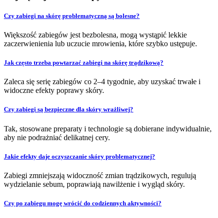
Czy zabiegi na skórę problematyczną są bolesne?
Większość zabiegów jest bezbolesna, mogą wystąpić lekkie
zaczerwienienia lub uczucie mrowienia, które szybko ustępuje.
Jak często trzeba powtarzać zabiegi na skórę trądzikową?
Zaleca się serię zabiegów co 2–4 tygodnie, aby uzyskać trwałe i
widoczne efekty poprawy skóry.
Czy zabiegi są bezpieczne dla skóry wrażliwej?
Tak, stosowane preparaty i technologie są dobierane indywidualnie,
aby nie podrażniać delikatnej cery.
Jakie efekty daje oczyszczanie skóry problematycznej?
Zabiegi zmniejszają widoczność zmian trądzikowych, regulują
wydzielanie sebum, poprawiają nawilżenie i wygląd skóry.
Czy po zabiegu mogę wrócić do codziennych aktywności?