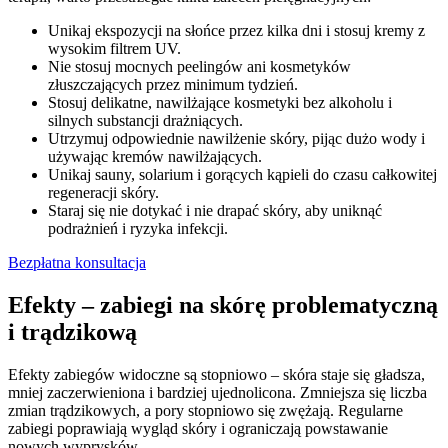
Unikaj ekspozycji na słońce przez kilka dni i stosuj kremy z
wysokim filtrem UV.
Nie stosuj mocnych peelingów ani kosmetyków
złuszczających przez minimum tydzień.
Stosuj delikatne, nawilżające kosmetyki bez alkoholu i
silnych substancji drażniących.
Utrzymuj odpowiednie nawilżenie skóry, pijąc dużo wody i
używając kremów nawilżających.
Unikaj sauny, solarium i gorących kąpieli do czasu całkowitej
regeneracji skóry.
Staraj się nie dotykać i nie drapać skóry, aby uniknąć
podrażnień i ryzyka infekcji.
Bezpłatna konsultacja
Efekty – zabiegi na skórę problematyczną
i trądzikową
Efekty zabiegów widoczne są stopniowo – skóra staje się gładsza,
mniej zaczerwieniona i bardziej ujednolicona. Zmniejsza się liczba
zmian trądzikowych, a pory stopniowo się zwężają. Regularne
zabiegi poprawiają wygląd skóry i ograniczają powstawanie
nowych wyprysków.