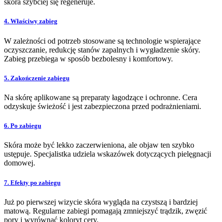
skóra szybciej się regeneruje.
4. Właściwy zabieg
W zależności od potrzeb stosowane są technologie wspierające
oczyszczanie, redukcję stanów zapalnych i wygładzenie skóry.
Zabieg przebiega w sposób bezbolesny i komfortowy.
5. Zakończenie zabiegu
Na skórę aplikowane są preparaty łagodzące i ochronne. Cera
odzyskuje świeżość i jest zabezpieczona przed podrażnieniami.
6. Po zabiegu
Skóra może być lekko zaczerwieniona, ale objaw ten szybko
ustępuje. Specjalistka udziela wskazówek dotyczących pielęgnacji
domowej.
7. Efekty po zabiegu
Już po pierwszej wizycie skóra wygląda na czystszą i bardziej
matową. Regularne zabiegi pomagają zmniejszyć trądzik, zwęzić
pory i wyrównać koloryt cery.