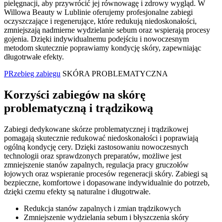
pielęgnacji, aby przywrócić jej równowagę i zdrowy wygląd. W
Willowa Beauty w Lublinie oferujemy profesjonalne zabiegi
oczyszczające i regenerujące, które redukują niedoskonałości,
zmniejszają nadmierne wydzielanie sebum oraz wspierają procesy
gojenia. Dzięki indywidualnemu podejściu i nowoczesnym
metodom skutecznie poprawiamy kondycję skóry, zapewniając
długotrwałe efekty.
PRzebieg zabiegu
SKÓRA PROBLEMATYCZNA
Korzyści zabiegów na skórę
problematyczną i trądzikową
Zabiegi dedykowane skórze problematycznej i trądzikowej
pomagają skutecznie redukować niedoskonałości i poprawiają
ogólną kondycję cery. Dzięki zastosowaniu nowoczesnych
technologii oraz sprawdzonych preparatów, możliwe jest
zmniejszenie stanów zapalnych, regulacja pracy gruczołów
łojowych oraz wspieranie procesów regeneracji skóry. Zabiegi są
bezpieczne, komfortowe i dopasowane indywidualnie do potrzeb,
dzięki czemu efekty są naturalne i długotrwałe.
Redukcja stanów zapalnych i zmian trądzikowych
Zmniejszenie wydzielania sebum i błyszczenia skóry